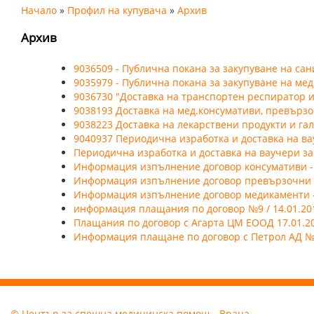
Начало
»
Профил на купувача
»
Архив
Архив
9036509 - Публична покана за закупуване на сан
9035979 - Публична покана за закупуване на ме
9036730 "Доставка на транспортен респиратор 
9038193 Доставка на мед.консумативи, превърз
9038223 Доставка на лекарствени продукти и г
9040937 Периодична изработка и доставка на ва
Периодична изработка и доставка на ваучери за
Информация изпълнение договор консумативи - А
Информация изпълнение договор превързочни ма
Информация изпълнение договор медикаменти - 
информация плащания по договор №9 / 14.01.201
Плащания по договор с Агарта ЦМ ЕООД 17.01.2014
Информация плащане по договор с Петрол АД № 49/
© Център за спешна медицинска помощ - Враца