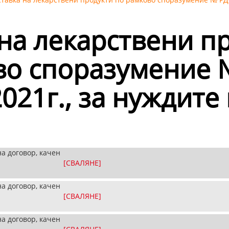
на лекарствени п
во споразумение 
2021г., за нуждит
а договор, качен
[СВАЛЯНЕ]
а договор, качен
[СВАЛЯНЕ]
а договор, качен