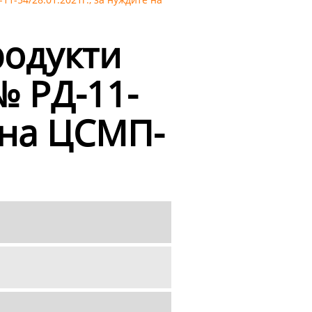
родукти
№ РД-11-
е на ЦСМП-