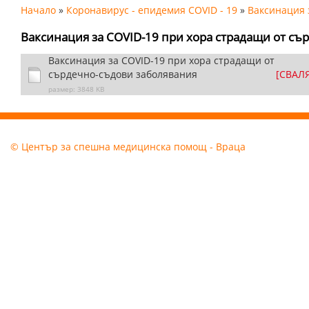
Начало
»
Коронавирус - епидемия COVID - 19
»
Ваксинация 
Ваксинация за COVID-19 при хора страдащи от съ
Ваксинация за COVID-19 при хора страдащи от
сърдечно-съдови заболявания
[СВАЛ
размер: 3848 KB
© Център за спешна медицинска помощ - Враца